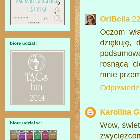
OriBella
22
Oczom wła
dziękuję, d
biorę udział :
podsumowa
rosnącą c
mnie przem
Odpowiedz
Karolina G
biorę udział w :
Wow, świetn
zwycięzcom