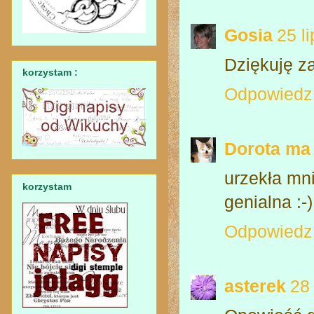
Gosia
25 l
Dziękuję z
korzystam :
Odpowiedz
Dorota ma
urzekła mn
korzystam
genialna :-)
Odpowiedz
asterek
28