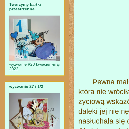
Tworzymy kartki
przestrzenne
wyzwanie #28 kwiecień-maj
2022
Pewna mała Ża
wyzwanie 27 i 1/2
która nie wróc
życiową wskazó
daleki jej nie n
nasłuchała się 