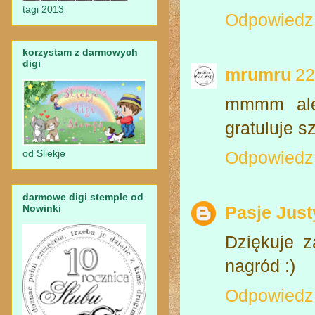
tagi 2013
Odpowiedz
korzystam z darmowych
digi
mrumru
22
mmmm ale 
gratuluje s
od Sliekje
Odpowiedz
darmowe digi stemple od
Nowinki
Pasje Jus
Dziękuje z
nagród :)
Odpowiedz