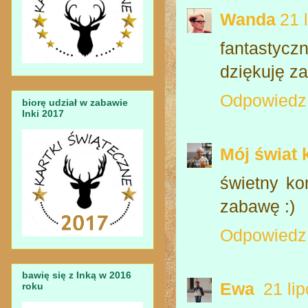
Wanda
21 
fantastycz
dziękuję za
Odpowiedz
biorę udział w zabawie
Inki 2017
Mój świat 
świetny ko
zabawę :)
Odpowiedz
bawię się z Inką w 2016
Ewa
21 li
roku