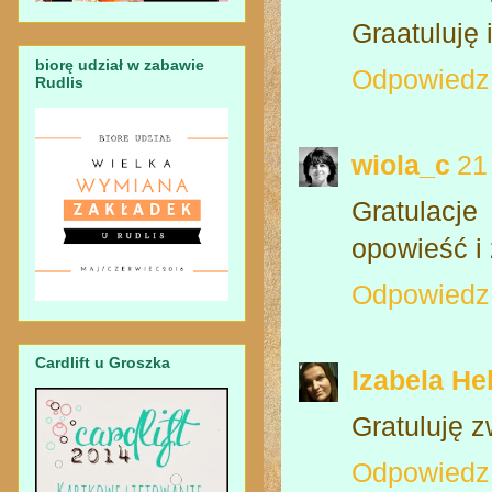
Graatuluję 
biorę udział w zabawie
Odpowiedz
Rudlis
wiola_c
21
Gratulacje
opowieść i
Odpowiedz
Cardlift u Groszka
Izabela H
Gratuluję 
Odpowiedz