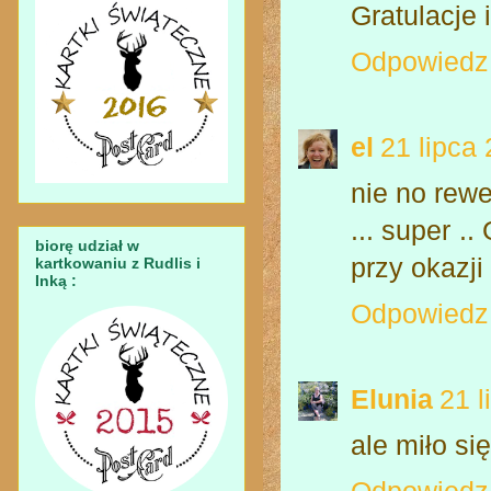
Gratulacje 
Odpowiedz
el
21 lipca
nie no rewe
... super .
biorę udział w
przy okazji
kartkowaniu z Rudlis i
Inką :
Odpowiedz
Elunia
21 l
ale miło si