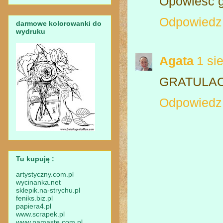
Opowieść g
Odpowiedz
darmowe kolorowanki do
wydruku
Agata
1 si
GRATULACJ
Odpowiedz
Tu kupuję :
artystyczny.com.pl
wycinanka.net
sklepik.na-strychu.pl
feniks.biz.pl
papiera4.pl
www.scra
pek.pl
www.namaste.com.pl