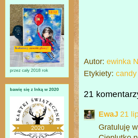
Autor:
ewinka 
przez cały 2018 rok
Etykiety:
candy
bawię się z Inką w 2020
21 komentarz
EwaJ
21 l
Gratuluję 
Cieplutko 