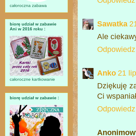
Odpowiedz
całoroczna zabawa
Sawatka
2
biorę udział w zabawie
Ani w 2016 roku :
Ale ciekawy
Odpowiedz
Anko
21 li
całoroczne kartkowanie
Dziękuję z
Ci wspania
biorę udział w zabawie :
Odpowiedz
Anonimow