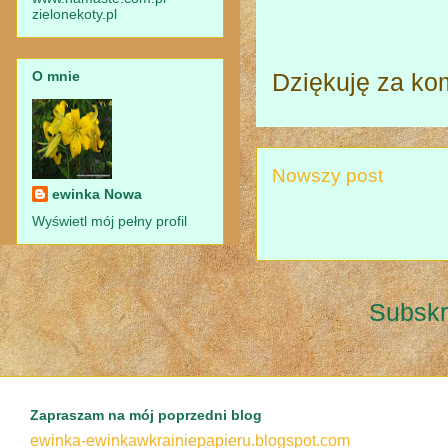
zielonekoty.pl
O mnie
Dziękuję za ko
Nowszy post
ewinka Nowa
Wyświetl mój pełny profil
Subskr
Zapraszam na mój poprzedni blog
ewinka-ewinkawkrainiepapieru.blogspot.com